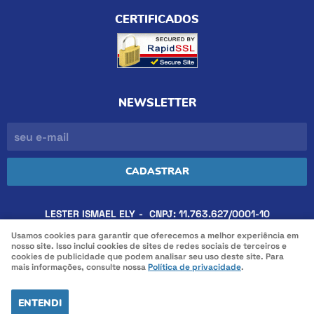
CERTIFICADOS
NEWSLETTER
CADASTRAR
LESTER ISMAEL ELY
CNPJ: 11.763.627/0001-10
Usamos cookies para garantir que oferecemos a melhor experiência em
nosso site. Isso inclui cookies de sites de redes sociais de terceiros e
cookies de publicidade que podem analisar seu uso deste site. Para
LOJA VIRTUAL CRIADA POR
mais informações, consulte nossa
Política de privacidade
.
ENTENDI