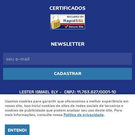
CERTIFICADOS
NEWSLETTER
CADASTRAR
LESTER ISMAEL ELY
CNPJ: 11.763.627/0001-10
Usamos cookies para garantir que oferecemos a melhor experiência em
nosso site. Isso inclui cookies de sites de redes sociais de terceiros e
cookies de publicidade que podem analisar seu uso deste site. Para
LOJA VIRTUAL CRIADA POR
mais informações, consulte nossa
Política de privacidade
.
ENTENDI