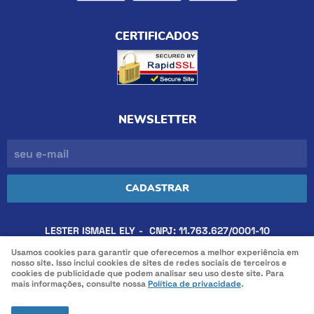
CERTIFICADOS
NEWSLETTER
CADASTRAR
LESTER ISMAEL ELY
CNPJ: 11.763.627/0001-10
Usamos cookies para garantir que oferecemos a melhor experiência em
nosso site. Isso inclui cookies de sites de redes sociais de terceiros e
cookies de publicidade que podem analisar seu uso deste site. Para
LOJA VIRTUAL CRIADA POR
mais informações, consulte nossa
Política de privacidade
.