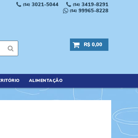
3021-5044
3419-8291
(54)
(54)
99965-8228
(54)
R$ 0,00
RITÓRIO
ALIMENTAÇÃO