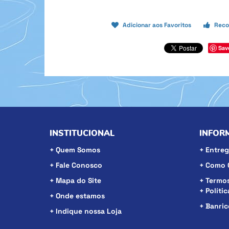
Adicionar aos Favoritos
Reco
Sav
INSTITUCIONAL
INFOR
Quem Somos
Entreg
Fale Conosco
Como 
Mapa do Site
Termos
Políti
Onde estamos
Banri
Indique nossa Loja