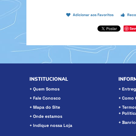
Adicionar aos Favoritos
Reco
Sav
INSTITUCIONAL
INFOR
Quem Somos
Entreg
Fale Conosco
Como 
Mapa do Site
Termos
Políti
Onde estamos
Banri
Indique nossa Loja