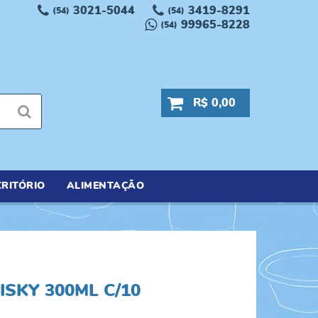
3021-5044
3419-8291
(54)
(54)
99965-8228
(54)
R$ 0,00
RITÓRIO
ALIMENTAÇÃO
SKY 300ML C/10