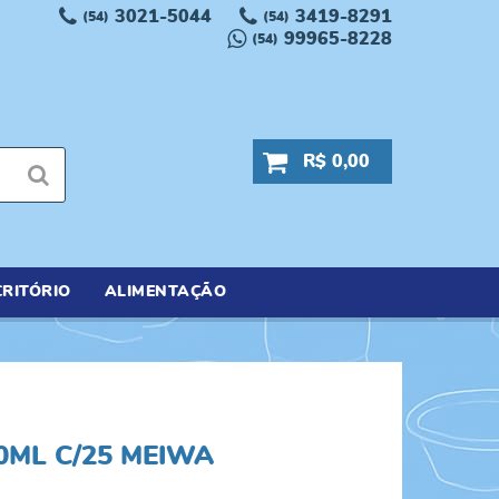
3021-5044
3419-8291
(54)
(54)
99965-8228
(54)
R$ 0,00
RITÓRIO
ALIMENTAÇÃO
0ML C/25 MEIWA