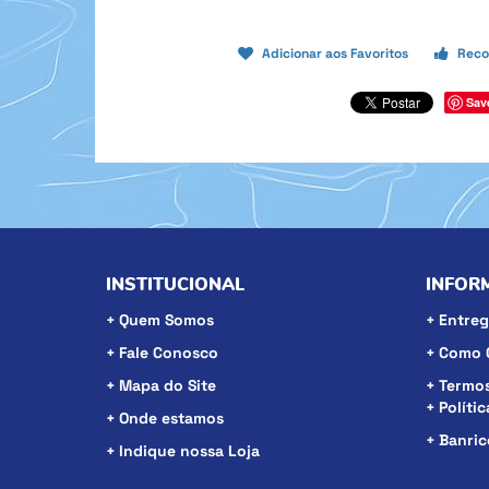
Adicionar aos Favoritos
Reco
Sav
INSTITUCIONAL
INFOR
Quem Somos
Entreg
Fale Conosco
Como 
Mapa do Site
Termos
Políti
Onde estamos
Banri
Indique nossa Loja