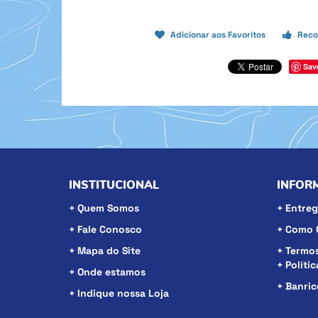
Adicionar aos Favoritos
Reco
Sav
INSTITUCIONAL
INFOR
Quem Somos
Entreg
Fale Conosco
Como 
Mapa do Site
Termos
Políti
Onde estamos
Banri
Indique nossa Loja