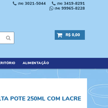
3021-5044
3419-8291
(54)
(54)
99965-8228
(54)
R$ 0,00
RITÓRIO
ALIMENTAÇÃO
TA POTE 250ML COM LACRE