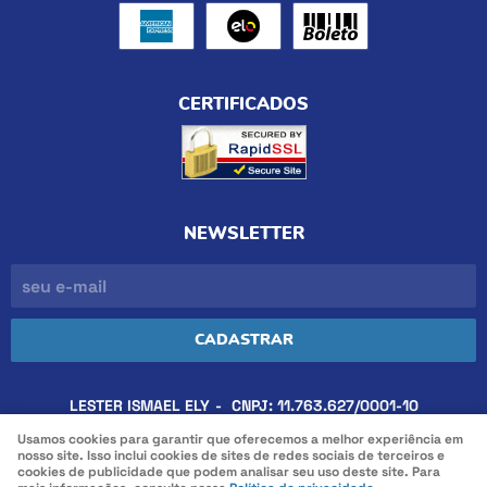
CERTIFICADOS
NEWSLETTER
CADASTRAR
LESTER ISMAEL ELY
CNPJ: 11.763.627/0001-10
Usamos cookies para garantir que oferecemos a melhor experiência em
nosso site. Isso inclui cookies de sites de redes sociais de terceiros e
cookies de publicidade que podem analisar seu uso deste site. Para
LOJA VIRTUAL CRIADA POR