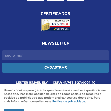
CERTIFICADOS
NEWSLETTER
CADASTRAR
LESTER ISMAEL ELY
CNPJ: 11.763.627/0001-10
Usamos cookies para garantir que oferecemos a melhor experiência em
nosso site. Isso inclui cookies de sites de redes sociais de terceiros e
cookies de publicidade que podem analisar seu uso deste site. Para
LOJA VIRTUAL CRIADA POR
mais informações, consulte nossa
Política de privacidade
.