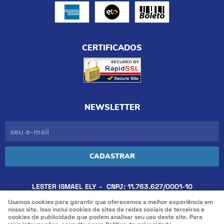
CERTIFICADOS
NEWSLETTER
CADASTRAR
LESTER ISMAEL ELY
CNPJ: 11.763.627/0001-10
Usamos cookies para garantir que oferecemos a melhor experiência em
nosso site. Isso inclui cookies de sites de redes sociais de terceiros e
cookies de publicidade que podem analisar seu uso deste site. Para
LOJA VIRTUAL CRIADA POR