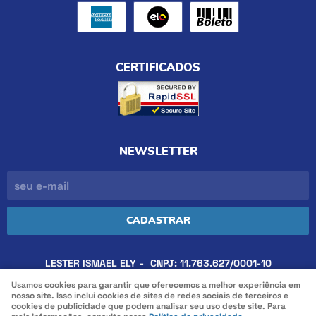
CERTIFICADOS
NEWSLETTER
CADASTRAR
LESTER ISMAEL ELY
CNPJ: 11.763.627/0001-10
Usamos cookies para garantir que oferecemos a melhor experiência em
nosso site. Isso inclui cookies de sites de redes sociais de terceiros e
cookies de publicidade que podem analisar seu uso deste site. Para
LOJA VIRTUAL CRIADA POR