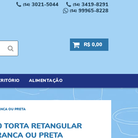
3021-5044
3419-8291
(54)
(54)
99965-8228
(54)
R$ 0,00
RITÓRIO
ALIMENTAÇÃO
NCA OU PRETA
0 TORTA RETANGULAR
RANCA OU PRETA