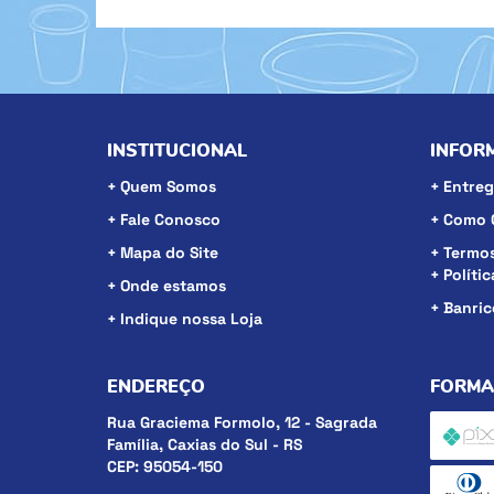
INSTITUCIONAL
INFOR
Quem Somos
Entreg
Fale Conosco
Como 
Mapa do Site
Termos
Políti
Onde estamos
Banri
Indique nossa Loja
ENDEREÇO
FORMA
Rua Graciema Formolo, 12
-
Sagrada
Família, Caxias do Sul
-
RS
CEP: 95054-150