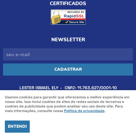
CERTIFICADOS
NEWSLETTER
CADASTRAR
LESTER ISMAEL ELY
CNPJ: 11.763.627/0001-10
Usamos cookies para garantir que oferecemos a melhor experiência em
nosso site. Isso inclui cookies de sites de redes sociais de terceiros e
cookies de publicidade que podem analisar seu uso deste site. Para
LOJA VIRTUAL CRIADA POR
mais informações, consulte nossa
Política de privacidade
.
ENTENDI